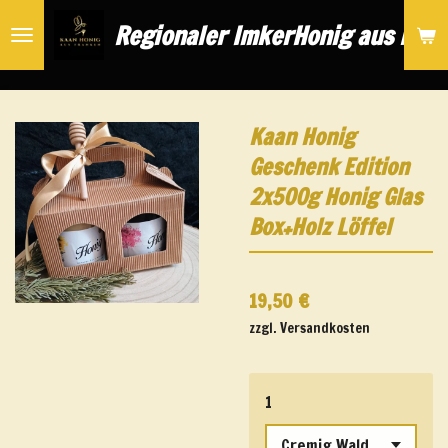
Zum
Regionaler Imker
Honig aus Nür
Hauptinhalt
springen
Kaan Honig
Geschenk Edition
2x500g Honig Glas
Box+Holz Löffel
19,50 €
zzgl. Versandkosten
1