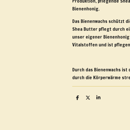
Produktion, pflegende Shea
Bienenhonig.
Das Bienenwachs schützt die
Shea Butter pflegt durch e
unser eigener Bienenhonig 
Vitalstoffen und ist pflegen
Durch das Bienenwachs ist 
durch die Körperwärme stre
T
T
T
e
e
e
i
i
i
l
l
l
e
e
e
n
n
n