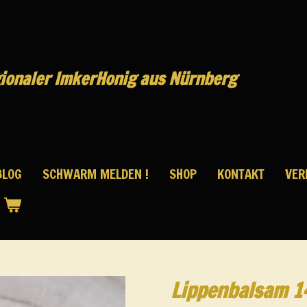
ionaler Imker
Honig aus Nürnberg
BLOG
SCHWARM MELDEN !
SHOP
KONTAKT
VER
Lippenbalsam 1