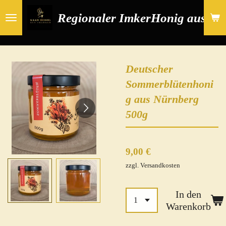
Zum
Regionaler Imker
Honig aus Nü
Hauptinhalt
springen
Deutscher
Sommerblütenhoni
g aus Nürnberg
500g
9,00 €
zzgl. Versandkosten
In den
Warenkorb