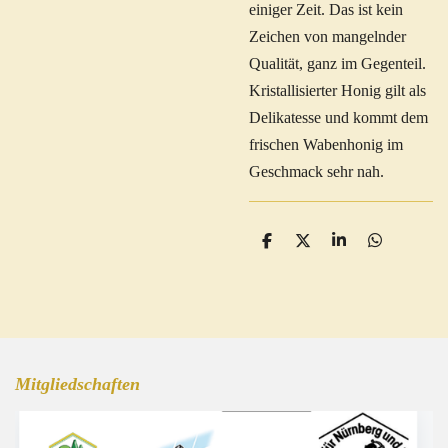
einiger Zeit. Das ist kein
Zeichen von mangelnder
Qualität, ganz im Gegenteil.
Kristallisierter Honig gilt als
Delikatesse und kommt dem
frischen Wabenhonig im
Geschmack sehr nah.
T
T
T
T
e
e
e
e
i
i
i
i
l
l
l
l
e
e
e
e
n
n
n
n
Mitgliedschaften