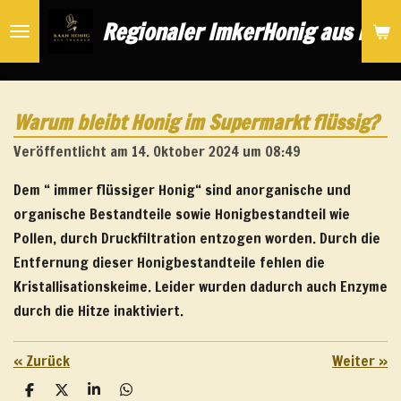
Zum
Regionaler Imker
Honig aus Nür
Hauptinhalt
springen
Warum bleibt Honig im Supermarkt flüssig?
Veröffentlicht am 14. Oktober 2024 um 08:49
Dem “ immer flüssiger Honig“ sind anorganische und
organische Bestandteile sowie Honigbestandteil wie
Pollen, durch Druckfiltration entzogen worden. Durch die
Entfernung dieser Honigbestandteile fehlen die
Kristallisationskeime. Leider wurden dadurch auch Enzyme
durch die Hitze inaktiviert.
«
Zurück
Weiter
»
T
T
T
T