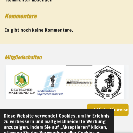
Kommentare
Es gibt noch keine Kommentare.
Mitgliedschaften
rechtliche Hinweise
Diese Website verwendet Cookies, um Ihr Erlebnis
2026 Kaan Honig aus Franken
zu verbessern und maßgeschneiderte Werbung
anzuzeigen. Indem Sie auf „Akzeptieren“ klicken,
stimmen Sie der Verwendung aller Cookies zu.